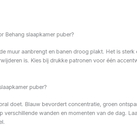
or Behang slaapkamer puber?
 de muur aanbrengt en banen droog plakt. Het is sterk en
rwijderen is. Kies bij drukke patronen voor één acce
g slaapkamer puber?
vooral doet. Blauw bevordert concentratie, groen ontsp
op verschillende wanden en momenten van de dag. Laa
l.